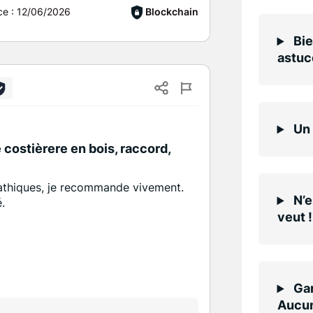
ce :
12/06/2026
Blockchain
Bie
astuc
Un 
costièrere en bois, raccord,
athiques, je recommande vivement.
N’e
é.
veut !
Gar
Aucun