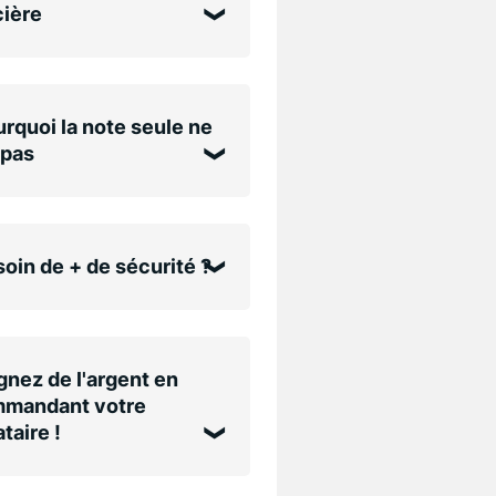
cière
rquoi la note seule ne
 pas
oin de + de sécurité ?
nez de l'argent en
mandant votre
taire !