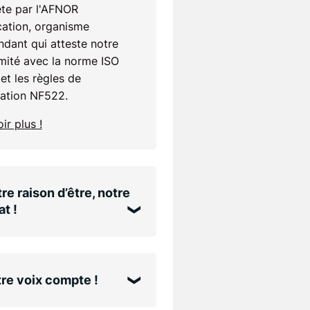
te par l'AFNOR
cation, organisme
dant qui atteste notre
mité avec la norme ISO
et les règles de
cation NF522.
ir plus !
re raison d’être, notre
t !
re voix compte !