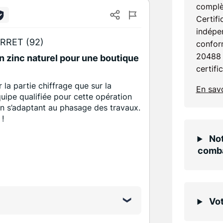
complè
Certifi
indépen
RRET (92)
confor
20488 
n zinc naturel pour une boutique
certifi
r la partie chiffrage que sur la
En savo
quipe qualifiée pour cette opération
en s’adaptant au phasage des travaux.
 !
Not
comba
Vot