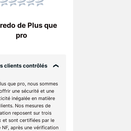
Score NPS
Le NPS indique si les
ues
credo de Plus que
Un score élevé sign
entreprise !
pro
s clients contrôlés
lus que pro, nous sommes
'offrir une sécurité et une
icité inégalée en matière
clients. Nos mesures de
ation reposent sur trois
 et sont certifiées par le
 NF, après une vérification