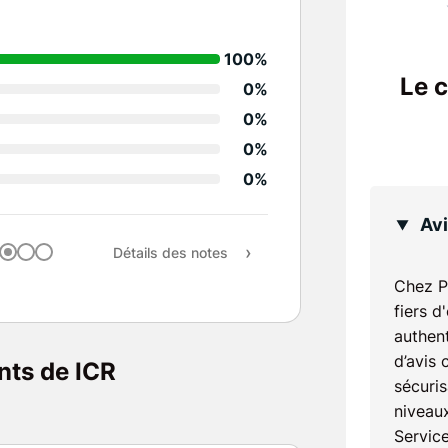
Détails des notes
100%
Compétences techniq
Le 
0%
Réactivité
0%
0%
Rapidité & efficacité
0%
Qualité des travaux
Avi
Rapport qualité / prix
Détails des notes
Recommandation
Chez P
fiers d
authent
d’avis 
ents de ICR
sécuris
niveaux
Service