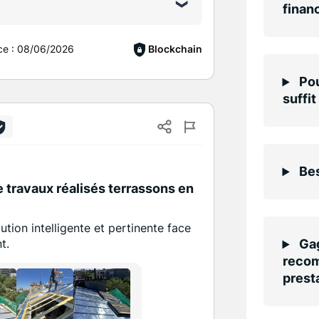
finan
ce :
08/06/2026
Blockchain
Pou
suffit
Bes
e travaux réalisés terrassons en
ution intelligente et pertinente face
t.
Gag
recom
presta